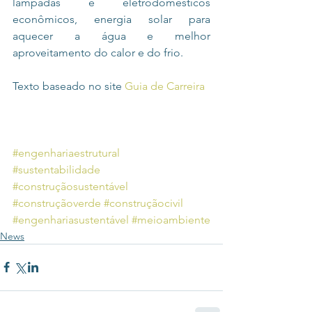
lâmpadas e eletrodomésticos 
econômicos, energia solar para 
aquecer a água e melhor 
aproveitamento do calor e do frio.
Texto baseado no site
 Guia de Carreira
#engenhariaestrutural
#sustentabilidade
#construçãosustentável
#construçãoverde
#construçãocivil
#engenhariasustentável
#meioambiente
News