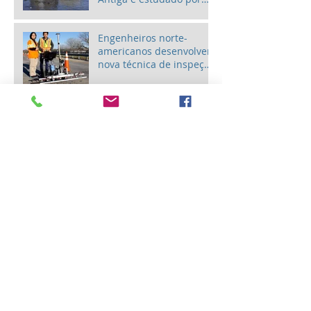
pesquisadores
americanos
Engenheiros norte-
americanos desenvolvem
nova técnica de inspeção
estrutural acústica de
pontes
Edição de 20 anos do
ENECE discute a arte na
engenharia estrutural
Pesquisa norte-
americana permite
compreender o
mecanismo da
ductilidade do concreto
Está aberto o período de
submissão de resumos
para o 59º Congresso
Brasileiro do Concreto