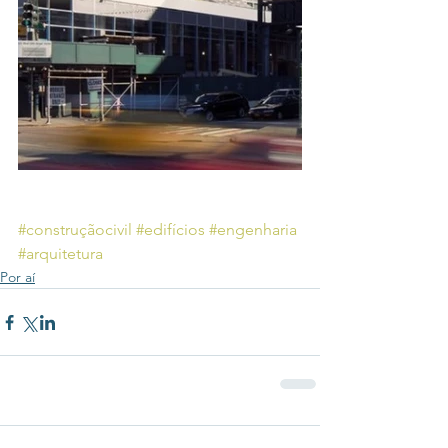
#construçãocivil
#edifícios
#engenharia
#arquitetura
Por aí