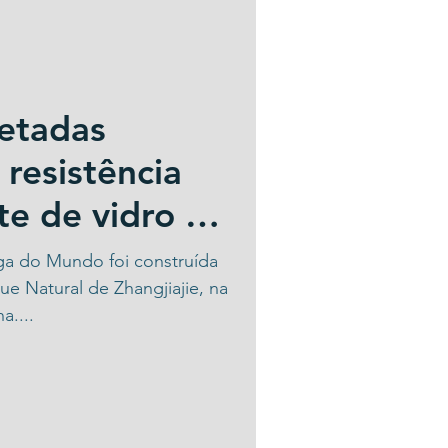
retadas
resistência
te de vidro do
ga do Mundo foi construída
e Natural de Zhangjiajie, na
a....