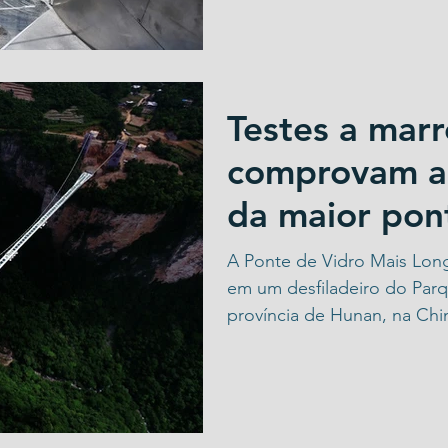
Testes a mar
comprovam a 
da maior pon
mundo
A Ponte de Vidro Mais Lon
em um desfiladeiro do Parqu
província de Hunan, na Chin