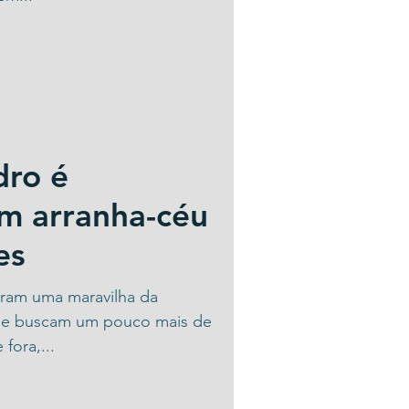
dro é
m arranha-céu
es
naram uma maravilha da
que buscam um pouco mais de
 fora,...